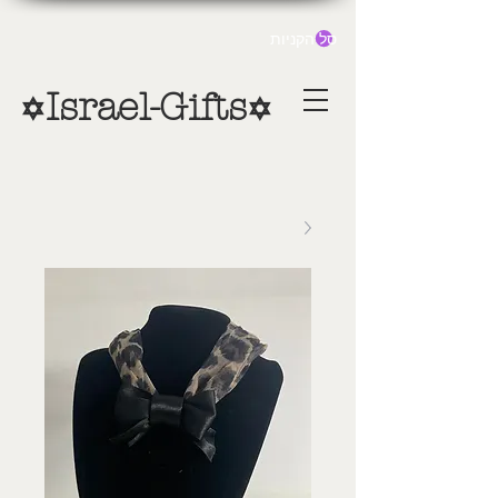
סל הקניות
Israel-Gifts
✡
✡