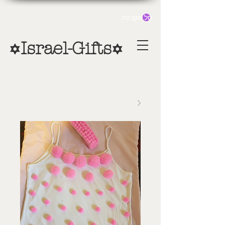
סל הקניות
Israel-Gifts
✡
✡