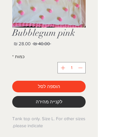
Bubblegum pink
מחיר
מחיר
 ‏40.00 ‏₪ 
רגיל
מבצע
כמות
*
הוספה לסל
לקנייה מהירה
Tank top only. Size L. For other sizes
please indicate.