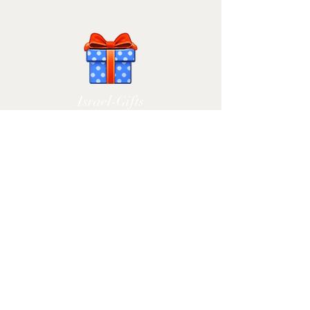
Israel-Gifts
משלוחים והחזרות
הסדר נגישות
ג'רמייה קינג @2025. "מתנות ישראל" הינה "מחלקה" של
חברת ליבנה לבן אנטרפרייזס בע"מ
.
עסק רשום
514075316